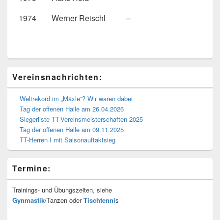
1974
Werner Reischl
–
Primärer
Vereinsnachrichten:
Seitenleisten-
Widgetbereich
Weltrekord im „Mäxle“? Wir waren dabei
Tag der offenen Halle am 26.04.2026
Siegerliste TT-Vereinsmeisterschaften 2025
Tag der offenen Halle am 09.11.2025
TT-Herren I mit Saisonauftaktsieg
Termine:
Trainings- und Übungszeiten, siehe
Gynmastik
/Tanzen oder
Tischtenni
s