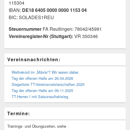
115304
IBAN;
DE18 6405 0000 0000 1153 04
BIC; SOLADES1REU
Steuernummer
FA Reutlingen: 78042/45991
Vereinsregister-Nr (Stuttgart):
VR 350346
Primärer
Vereinsnachrichten:
Seitenleisten-
Widgetbereich
Weltrekord im „Mäxle“? Wir waren dabei
Tag der offenen Halle am 26.04.2026
Siegerliste TT-Vereinsmeisterschaften 2025
Tag der offenen Halle am 09.11.2025
TT-Herren I mit Saisonauftaktsieg
Termine:
Trainings- und Übungszeiten, siehe