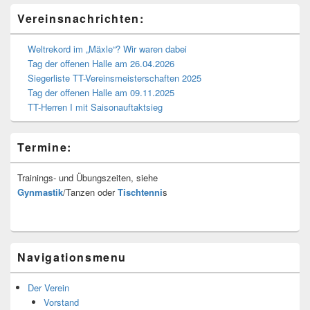
Primärer
Vereinsnachrichten:
Seitenleisten-
Widgetbereich
Weltrekord im „Mäxle“? Wir waren dabei
Tag der offenen Halle am 26.04.2026
Siegerliste TT-Vereinsmeisterschaften 2025
Tag der offenen Halle am 09.11.2025
TT-Herren I mit Saisonauftaktsieg
Termine:
Trainings- und Übungszeiten, siehe
Gynmastik
/Tanzen oder
Tischtenni
s
Navigationsmenu
Der Verein
Vorstand